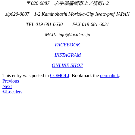
〒020-0887 岩手県盛岡市上ノ橋町1-2
zip020-0887 1-2 Kaminohashi Morioka-City Iwate-pref JAPAN
TEL 019-681-6630 FAX 019-681-6631
MAIL info@localers.jp
FACEBOOK
INSTAGRAM
ONLINE SHOP
This entry was posted in
COMOLI
. Bookmark the
permalink
.
Post
Previous
Next
navigation
©Localers