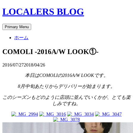
Skip
LOCALERS BLOG
to
content
Primary Menu
ホーム
COMOLI -2016A/W LOOK①-
2016/07/27
2018/04/26
本日はCOMOLIの2016A/W LOOKです。
8月中旬あたりからデリバリーが始まります。
このシーズンもどのように店頭に並んでいくかが、とても楽
しみですね。